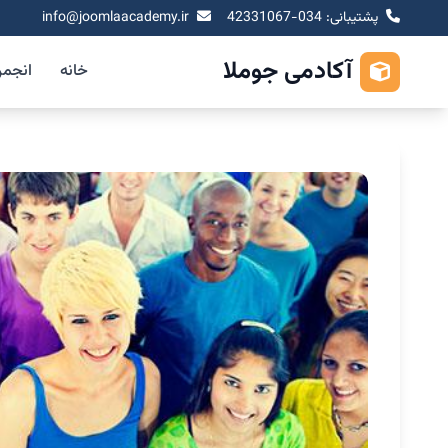
پشتیبانی: 034-42331067
info@joomlaacademy.ir
آکادمی جوملا
خانه
انجم