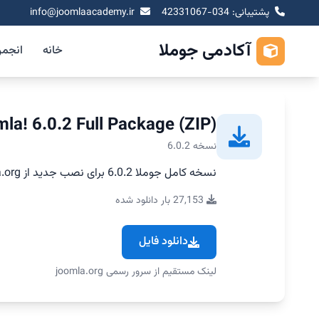
پشتیبانی: 034-42331067
info@joomlaacademy.ir
آکادمی جوملا
خانه
انجم
la! 6.0.2 Full Package (ZIP)
نسخه 6.0.2
نسخه کامل جوملا 6.0.2 برای نصب جدید از joomla.org
27,153 بار دانلود شده
دانلود فایل
لینک مستقیم از سرور رسمی joomla.org