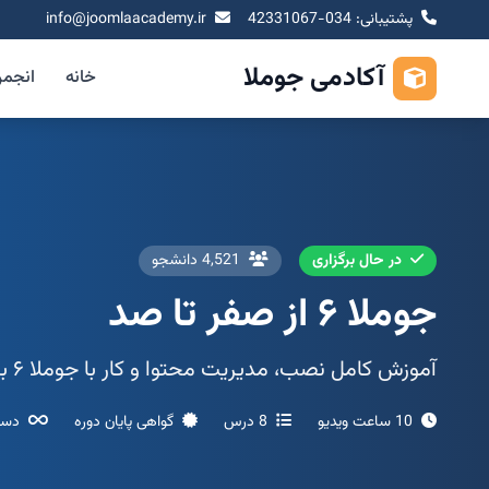
پشتیبانی: 034-42331067
info@joomlaacademy.ir
آکادمی جوملا
خانه
انجم
در حال برگزاری
4,521 دانشجو
جوملا ۶ از صفر تا صد
آموزش کامل نصب، مدیریت محتوا و کار با جوملا ۶ برای تازه‌کاران
10 ساعت ویدیو
8 درس
گواهی پایان دوره
دست