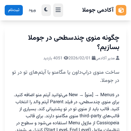
آکادمی جوملا
ورود
ثبت‌نام
چگونه منوی چندسطحی در جوملا
بسازیم؟
مدیر آکادمی
2026/02/01
4051 بازدید
ساخت منوی دراپ‌داون یا مگامنو با آیتم‌های تو در تو
در جوملا.
در Menus → [منو] → New می‌توانید آیتم منو اضافه کنید.
برای منوی چندسطحی، در فیلد Parent آیتم والد را انتخاب
کنید. قالب باید از منوی تو در تو پشتیبانی کند. بسیاری از
قالب‌های third-party منوی مگامنو دارند. برای قالب
Cassiopeia از ماژول Menu استفاده می‌شود و سطوح در
تنظیمات ماژول (Start Level، End Level) کنترل می‌شوند.